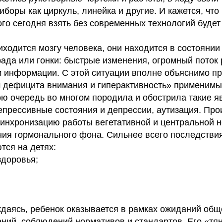
боры как циркуль, линейка и другие. И кажется, чт
о сегодня взять без современных технологий будет 
ходится мозгу человека, они находится в состоянии
рада или гонки: быстрые изменения, огромный поток
м информации. С этой ситуации вполне объяснимо п
 дефицита внимания и гиперактивность» применимы
ою очередь во многом породила и обострила такие я
депрессивные состояния и депрессии, аутизация. Про
синхронизацию работы вегетативной и центральной 
ния гормонального фона. Сильнее всего последствия
тся на детях:
здоровья;
ждаясь, ребенок оказывается в рамках ожиданий общ
ний, соблюдений нормативов и стандартов. Его «тян