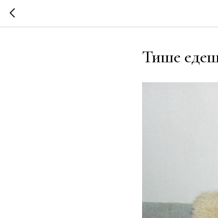
Тише едеш