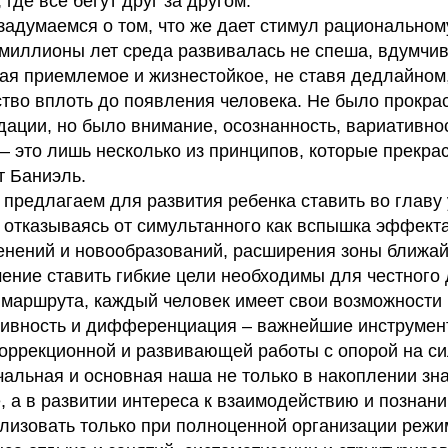
 где все бегут друг за другом.
задумаемся о том, что же дает стимул рациональном
 миллионы лет среда развивалась не спеша, вдумчив
рая приемлемое и жизнестойкое, не ставя дедлайном
ство вплоть до появления человека. Не было прокра
дации, но было внимание, осознанность, вариативнос
 это лишь несколько из принципов, которые прекра
т Баниэль.
предлагаем для развития ребенка ставить во главу 
 отказываясь от симультанного как вспышка эффекта
енений и новообразований, расширения зоны ближай
мение ставить гибкие цели необходимы для честного
 маршрута, каждый человек имеет свои возможности 
тивность и дифференциация – важнейшие инструмен
оррекционной и развивающей работы с опорой на с
чальная и основная наша не только в накоплении зн
 а в развитии интереса к взаимодействию и познани
ализовать только при полноценной организации режи