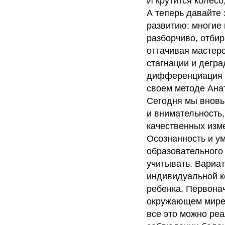
И крутится колесо,
А теперь давайте 
развитию: многие
разборчиво, отби
оттачивая мастер
стагнации и дегра
дифференциация –
своем методе Ана
Сегодня мы вновь 
и внимательность,
качественных изм
Осознанность и у
образовательного
учитывать. Вариа
индивидуальной к
ребенка. Первона
окружающем мире,
все это можно ре