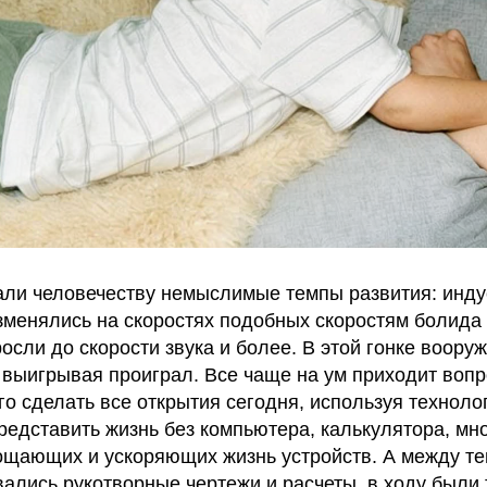
али человечеству немыслимые темпы развития: индус
зменялись на скоростях подобных скоростям болида 
осли до скорости звука и более. В этой гонке воору
 выигрывая проиграл. Все чаще на ум приходит вопр
о сделать все открытия сегодня, используя техноло
едставить жизнь без компьютера, калькулятора, мн
щающих и ускоряющих жизнь устройств. А между те
ались рукотворные чертежи и расчеты, в ходу были 