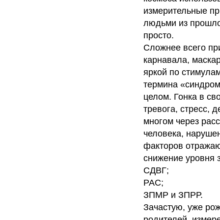
измерительные при
людьми из прошлог
просто.
Сложнее всего при
карнавала, маска
яркой по стимула
термина «синдром
целом. Гонка в св
тревога, стресс, 
многом через рас
человека, наруше
факторов отражаю
снижение уровня 
СДВГ;
РАС;
ЗПМР и ЗПРР.
Зачастую, уже ро
родителей, измере