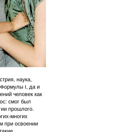
трия, наука,
Формулы I, да и
жений человек как
ос: смог был
гии прошлого.
огих-многих
м при освоении
такие