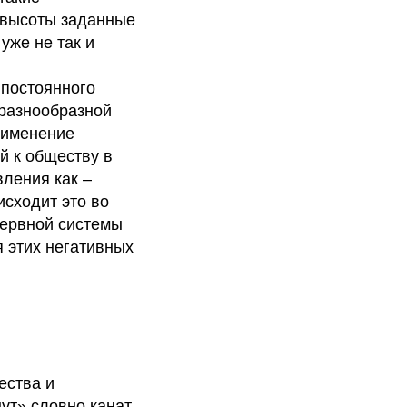
о высоты заданные
уже не так и
 постоянного
 разнообразной
рименение
й к обществу в
вления как –
исходит это во
нервной системы
 этих негативных
ества и
ут» словно канат,