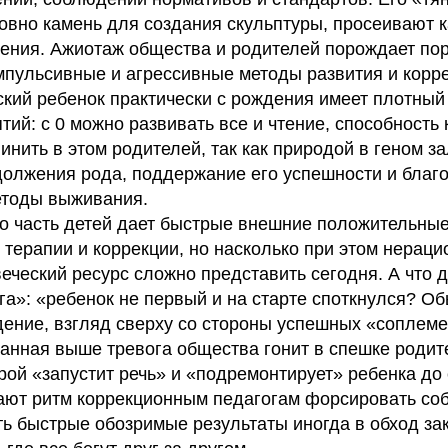
вно камень для создания скульптуры, просеивают ка
ения. Ажиотаж общества и родителей порождает по
мпульсивные и агрессивные методы развития и корр
ский ребенок практически с рождения имеет плотный
ий: с 0 можно развивать все и чтение, способность 
винить в этом родителей, так как природой в геном 
должения рода, поддержание его успешности и благо
методы выживания.
то часть детей дает быстрые внешние положительные
терапии и коррекции, но насколько при этом нерац
еческий ресурс сложно представить сегодня. А что д
га»: «ребенок не первый и на старте споткнулся? О
дение, взгляд сверху со стороны успешных «соплеме
санная выше тревога общества гонит в спешке родит
рой «запустит речь» и «подремонтирует» ребенка до
дают ритм коррекционным педагогам форсировать соб
ь быстрые обозримые результаты иногда в обход зак