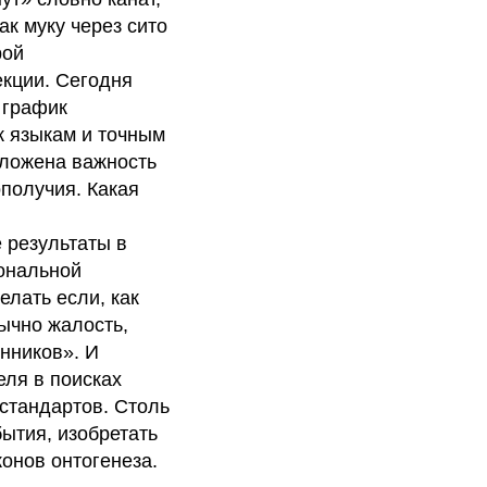
к муку через сито
рой
екции. Сегодня
 график
к языкам и точным
заложена важность
получия. Какая
 результаты в
иональной
елать если, как
бычно жалость,
нников». И
еля в поисках
 стандартов. Столь
ытия, изобретать
онов онтогенеза.