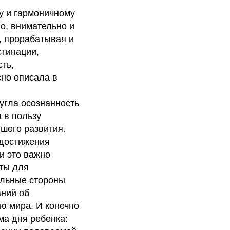
у и гармоничному
о, внимательно и
, прорабатывая и
стинации,
ть,
сно описала в
угла осознанность
 в пользу
шего развития.
 достижения
и это важно
ты для
ильные стороны
аний об
ю мира. И конечно
ма дня ребенка: