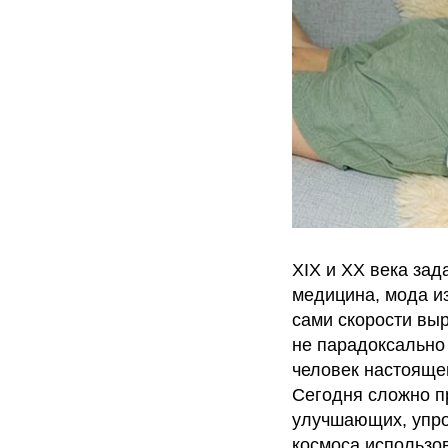
XIX и XX века зад
медицина, мода и
сами скорости выр
не парадоксально
человек настоящег
Сегодня сложно пр
улучшающих, упро
космоса использов