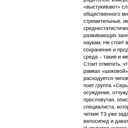
«выстукивают» сло
общественного мн
стремительные, и
среднестатистиче
развивающих занят
наукам. Не стоит 
сохранения и про
среда – такие и 
Стоит отметить, ч
рамках «шоковой» 
расходуется челов
поет группа «Серь
осуждение, отчуж
пресловутая, опи
специалиста, кото
четкие ТЗ уже за
велосипед и дават