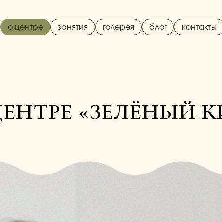
о центре
занятия
галерея
блог
контакты
ЦЕНТРЕ «ЗЕЛЁНЫЙ К