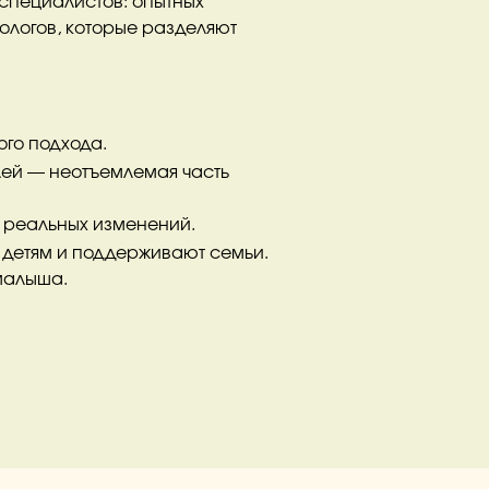
 специалистов: опытных
тологов, которые разделяют
го подхода.
ей — неотъемлемая часть
 реальных изменений.
т детям и поддерживают семьи.
 малыша.