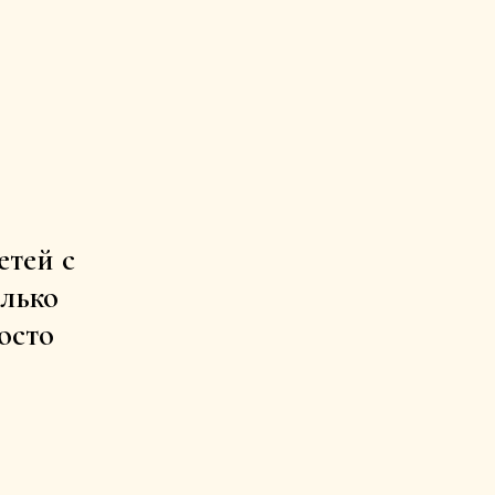
етей с
лько
осто