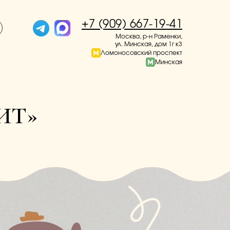
+7 (909) 667-19-41
Москва, р-н Раменки,
ул. Минская, дом 1г к3
Ломоносовский проспект
Минская
ИТ»