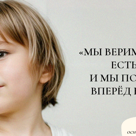
«МЫ ВЕРИ
ЕСТЬ
И МЫ П
ВПЕРЁД
осн