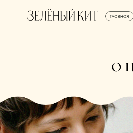
главная
О 